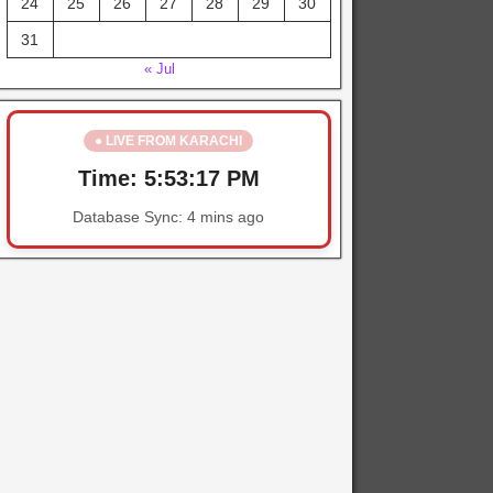
24
25
26
27
28
29
30
31
« Jul
● LIVE FROM KARACHI
Time:
5:53:17 PM
Database Sync:
4 mins ago