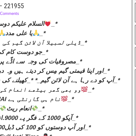
 – 221955
Comments
السلام عليکم دوس
_*
یا علی مدد
_*
*_ڈیلی لسبیلا آن لائن گیم کی بکنگ سٹارٹ ہے_*
*_جو دوست کام کی_*
*_مصروفیات کی وجہ سے اڈّے پر نہیں جا سکتے_*
*_اور اپنا قیمتی گیم مِس کر دیتے ہیں وہ دوست اَب بے فِکر ہو جائیں_*
*_کیونکے.NAJAF BHAI آپ کو دے رہا ہے آن لائن گیم_* *_کھیلنے کی سہولت_*
وو بھی گھر بیٹھے انعام کی ف
_*
*_NAJAF BHAI نام ہی گارنٹی ہے
_*
انعام ریٹ
_*
*_آپکو 1000 کے فگر پے 9000.انعام دیا جائیگا_*
*_اور آپ دوستوں کو 100 کی ڈبل9000 انعام دیا جائیگا_*