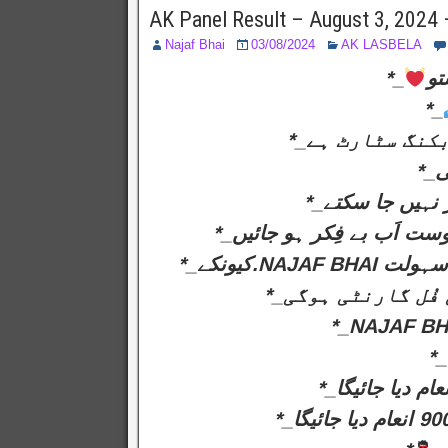
AK Panel Result – August 3, 2024
Najaf Bhai
03/08/2024
AK LASBELA
*_
تو
*_
*_ُل گارنٹی ہوگی
*_