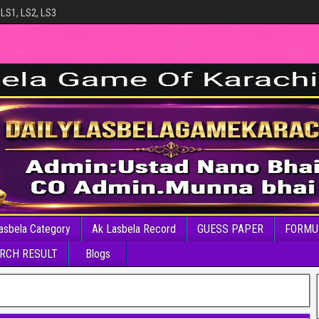
 LS1, LS2, LS3
asbela Category
Ak Lasbela Record
GUESS PAPER
FORMU
RCH RESULT
Blogs