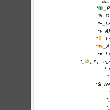
*
_
*
_P
*♣️_
*♠️_
*♦️_
*
_L
*
_A
*♥️_
*_
ٸٹ ہوگی
*_
*
*
NA
*
*