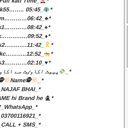
Full kati Time_
*
k55…….. 05:45_
*
Gm…………06:42_♣️*
Ls1…………08:42_♠️*
Ak……….….09:52_♦️*
s2……..….11:42_
*
kc………..12:52_
*
Ls3…………02:10_♥️*
پیمِٹ اکاوٸٹ سے اکاو
_*
🕵
Name🕵
_*
_NAJAF BHAI_*
ME hi Brand he
*
*_WhatsApp_*
_03700116921_*
_CALL + SMS_*