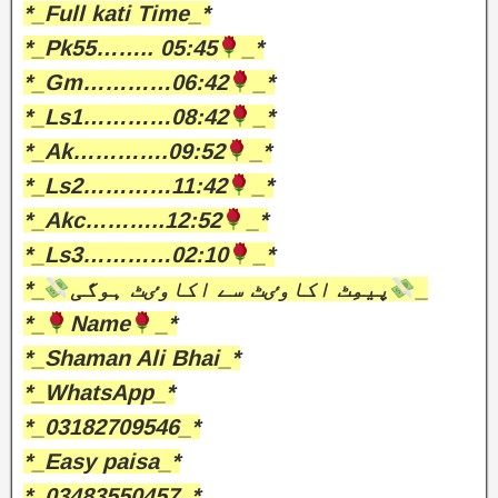
*_Full kati Time_*
*_Pk55…….. 05:45
_*
*_Gm…………06:42
_*
*_Ls1…………08:42
_*
*_Ak………….09:52
_*
*_Ls2…………11:42
_*
*_Akc………..12:52
_*
*_Ls3…………02:10
_*
*_
پیمِٹ اکاوٸٹ سے اکاوٸٹ ہوگی
_
*_
Name
_*
*_Shaman Ali Bhai_*
*_WhatsApp_*
*_03182709546_*
*_Easy paisa_*
*_03483550457_*