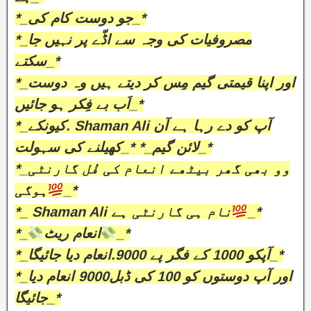
*_جو دوست کام کی_*
*_مصروفیات کی وجہ سے اڈّے پر نہیں جا
سکتے_*
*_اور اپنا قیمتی گیم مِس کر دیتے ہیں وہ دوست
اَب بے فِکر ہو جائیں_*
*_کیونکے. Shaman Ali آپ کو دے رہا ہے آن
لائن گیم_* *_کھیلنے کی سہولت_*
*_وو بھی گھر بیٹھے انعام کی فُل گارنٹی
ہوگی
_*
*_ Shaman Ali نام ہی گارنٹی ہے
_*
*_
انعام ریٹ
_*
*_آپکو 1000 کے فگر پے 9000.انعام دیا جائیگا_*
*_اور آپ دوستوں کو 100 کی ڈبل9000 انعام دیا
جائیگا_*