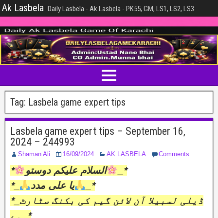
Ak Lasbela
Daily Lasbela - Ak Lasbela - PK55, GM, LS1, LS2, LS3
Tag:
Lasbela game expert tips
Lasbela game expert tips – September 16,
2024 – 244993
Shaman Ali
16/09/2024
AK LASBELA
Comments
*
السلام عليکم دوستو
_*
*_
یا علی مدد
_*
*_ڈیلی لسبیلا آن لائن گیم کی بکنگ سٹارٹ
ہے_*