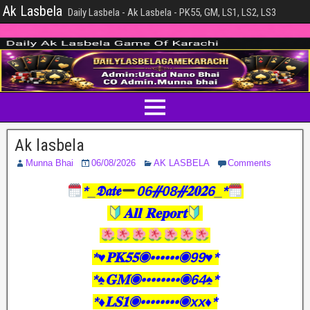
Ak Lasbela
Daily Lasbela - Ak Lasbela - PK55, GM, LS1, LS2, LS3
Ak lasbela
Munna Bhai
06/08/2026
AK LASBELA
Comments
*_𝕯𝖆𝖙𝖊
06ᚌ08ᚌ𝟐𝟎𝟐6_*
𝐀𝐥𝐥 𝐑𝐞𝐩𝐨𝐫𝐭
*♥️𝐏𝐊𝟓𝟓◉••••••◉99♥️*
*♠️𝐆𝐌◉••••••••◉64♠️*
*♦️𝐋𝐒𝟏◉••••••••◉xx♦️*