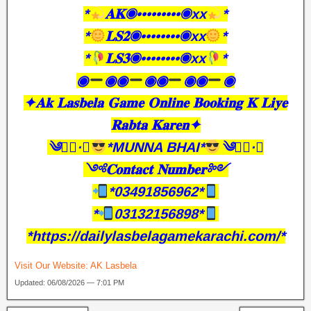
*
𝐀𝐊◉•••••••••◉xx
*
*
𝐋𝐒𝟐◉••••••••◉xx
*
*
𝐋𝐒𝟑◉••••••••◉xx
*
◉
◉◉
◉◉
◉◉
◉
✦𝐀𝐤 𝐋𝐚𝐬𝐛𝐞𝐥𝐚 𝐆𝐚𝐦𝐞 𝐎𝐧𝐥𝐢𝐧𝐞 𝐁𝐨𝐨𝐤𝐢𝐧𝐠 𝐊 𝐋𝐢𝐲𝐞
𝐑𝐚𝐛𝐭𝐚 𝐊𝐚𝐫𝐞𝐧✦
༄●⃝·★
*MUNNA BHAI*
༄●⃝·★
༺𝐂𝐨𝐧𝐭𝐚𝐜𝐭 𝐍𝐮𝐦𝐛𝐞𝐫༻
*03491856962*
*
03132156898*
*https://dailylasbelagamekarachi.com/*
Visit Our Website:
AK Lasbela
Updated: 06/08/2026 — 7:01 PM