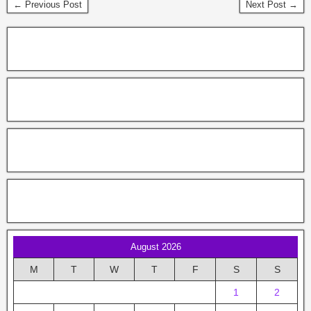
← Previous Post
Next Post →
August 2026
M
T
W
T
F
S
S
1
2