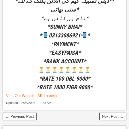
*ڈیلی لسبیلہ گیم کی آنلائن بکنگ کے لئے**
سنی بھائی*
*نام ہی کافی ہے*
*SUNNY BHAI*
*
03133086921
*
*PAYMENT*
*EASYPAISA*
*BANK ACCOUNT*
*RATE 100 DBL 9000*
*RATE 1000 FIGR 9000*
Visit Our Website:
AK Lasbela
Updated: 02/06/2026 — 1:58 AM
← Previous Post
Next Post →