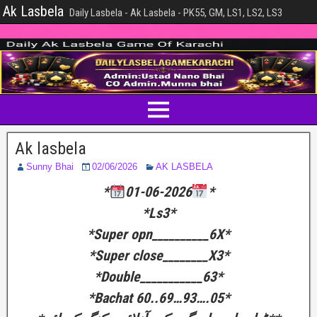
Ak Lasbela
Daily Lasbela - Ak Lasbela - PK55, GM, LS1, LS2, LS3
Ak lasbela
Sunny Bhai
02/06/2026
AK LASBELA
*
01-06-2026
*
*Ls3*
*Super opn__________6X*
*Super close________X3*
*Double___________63*
*Bachat 60..69…93….05*