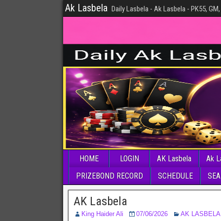
Ak Lasbela
Daily Lasbela - Ak Lasbela - PK55, GM,
HOME
LOGIN
AK Lasbela
Ak L
PRIZEBOND RECORD
SCHEDULE
SEA
AK Lasbela
King Haider Ali
07/06/2026
AK LASBELA