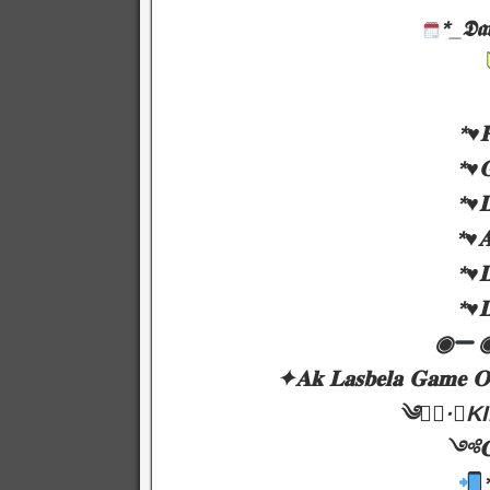
*_𝕯𝖆𝖙
*♥️
*♥️
*♥️
*♥️
*♥️
*♥️
◉
✦𝐀𝐤 𝐋𝐚𝐬𝐛𝐞𝐥𝐚 𝐆𝐚𝐦𝐞 𝐎𝐧
༄●⃝·★KI
༺𝐂𝐨