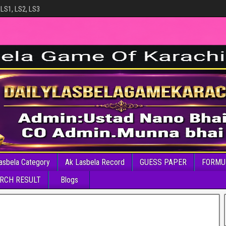
 LS1, LS2, LS3
asbela Category
Ak Lasbela Record
GUESS PAPER
FORMU
RCH RESULT
Blogs