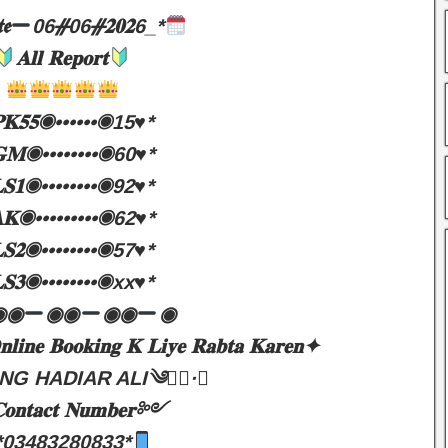
𝖊
06ᚌ06ᚌ𝟐𝟎𝟐6_*
𝐀𝐥𝐥 𝐑𝐞𝐩𝐨𝐫𝐭
𝐏𝐊𝟓𝟓◉••••••◉15♥️*
𝐆𝐌◉••••••••◉60♥️*
𝐋𝐒𝟏◉••••••••◉92♥️*
𝐀𝐊◉•••••••••◉62♥️*
𝐋𝐒𝟐◉••••••••◉57♥️*
𝐋𝐒𝟑◉••••••••◉xx♥️*
◉◉
◉◉
◉◉
◉
𝐥𝐢𝐧𝐞 𝐁𝐨𝐨𝐤𝐢𝐧𝐠 𝐊 𝐋𝐢𝐲𝐞 𝐑𝐚𝐛𝐭𝐚 𝐊𝐚𝐫𝐞𝐧✦
NG HADIAR ALI༄●⃝·★
𝐧𝐭𝐚𝐜𝐭 𝐍𝐮𝐦𝐛𝐞𝐫༻
*03483280833*