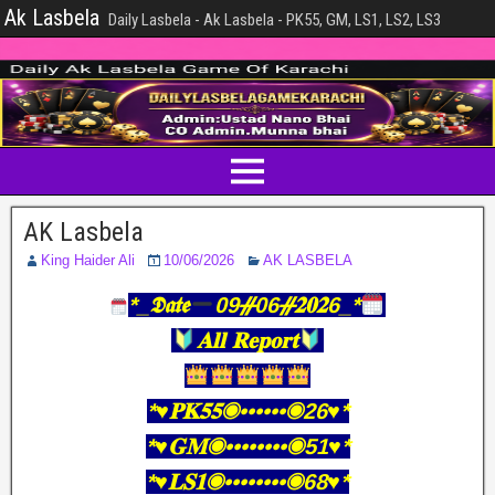
Ak Lasbela
Daily Lasbela - Ak Lasbela - PK55, GM, LS1, LS2, LS3
AK Lasbela
King Haider Ali
10/06/2026
AK LASBELA
*_𝕯𝖆𝖙𝖊
09ᚌ06ᚌ𝟐𝟎𝟐6_*
𝐀𝐥𝐥 𝐑𝐞𝐩𝐨𝐫𝐭
*♥️𝐏𝐊𝟓𝟓◉••••••◉26♥️*
*♥️𝐆𝐌◉••••••••◉51♥️*
*♥️𝐋𝐒𝟏◉••••••••◉68♥️*