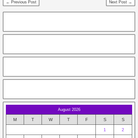
← Previous Post
Next Post →
August 2026
M
T
W
T
F
S
S
1
2