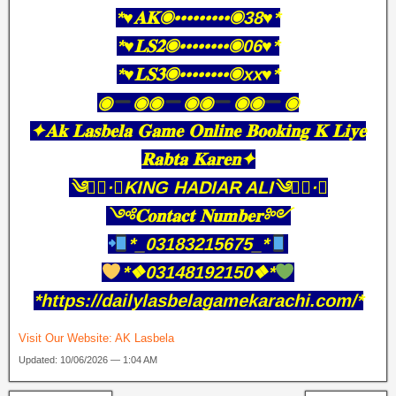
*♥️𝐀𝐊◉•••••••••◉38♥️*
*♥️𝐋𝐒𝟐◉••••••••◉06♥️*
*♥️𝐋𝐒𝟑◉••••••••◉xx♥️*
◉
◉◉
◉◉
◉◉
◉
✦𝐀𝐤 𝐋𝐚𝐬𝐛𝐞𝐥𝐚 𝐆𝐚𝐦𝐞 𝐎𝐧𝐥𝐢𝐧𝐞 𝐁𝐨𝐨𝐤𝐢𝐧𝐠 𝐊 𝐋𝐢𝐲𝐞
𝐑𝐚𝐛𝐭𝐚 𝐊𝐚𝐫𝐞𝐧✦
༄●⃝·★KING HADIAR ALI༄●⃝·★
༺𝐂𝐨𝐧𝐭𝐚𝐜𝐭 𝐍𝐮𝐦𝐛𝐞𝐫༻
*_03183215675_*
*❖03148192150❖*
*https://dailylasbelagamekarachi.com/*
Visit Our Website:
AK Lasbela
Updated: 10/06/2026 — 1:04 AM