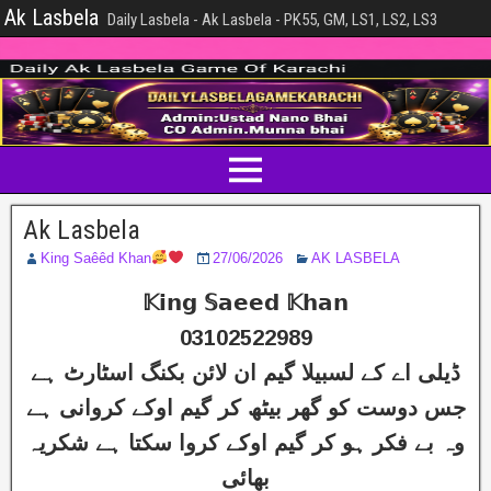
Ak Lasbela
Daily Lasbela - Ak Lasbela - PK55, GM, LS1, LS2, LS3
Ak Lasbela
King Saêêd Khan
27/06/2026
AK LASBELA
𝕂𝗶𝗻𝗴 𝕊𝗮𝗲𝗲𝗱 𝕂𝗵𝗮𝗻
03102522989
ڈیلی اے کے لسبیلا گیم ان لائن بکنگ اسٹارٹ ہے
جس دوست کو گھر بیٹھ کر گیم اوکے کروانی ہے
وہ بے فکر ہو کر گیم اوکے کروا سکتا ہے شکریہ
بھائی