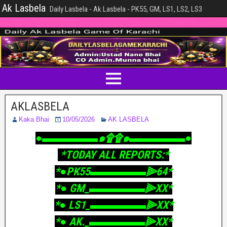
Ak Lasbela
Daily Lasbela - Ak Lasbela - PK55, GM, LS1, LS2, LS3
AKLASBELA
Kaka Bhai
10/05/2026
AK LASBELA
‎●▬▬▬▬▬๑۩۩๑▬▬▬▬▬●
‎ *TODAY ALL REPORTS:*
‎*●PK55▬▬▬▬▬⫸64*
‎*● GM_▬▬▬▬▬⫸XX*
‎*● LS1_▬▬▬▬▬⫸XX*
‎*● AK._▬▬▬▬▬⫸XX*