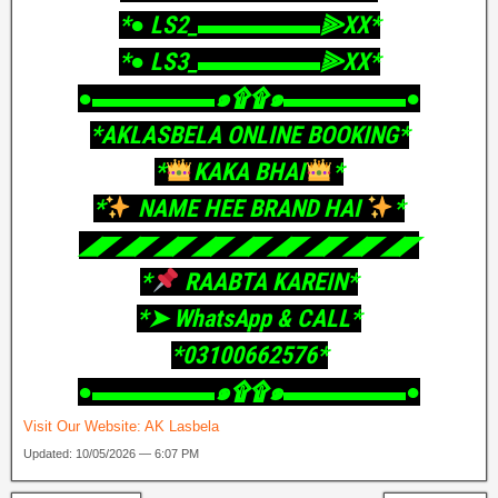
‎*● LS2_▬▬▬▬▬⫸XX*
‎*● LS3_▬▬▬▬▬⫸XX*
‎●▬▬▬▬▬๑۩۩๑▬▬▬▬▬●
‎*AKLASBELA ONLINE BOOKING*
‎*
KAKA BHAI
*
‎*
NAME HEE BRAND HAI
*
‎◢◤◢◤◢◤◢◤◢◤◢◤◢◤◢◤◢◤
‎*
RAABTA KAREIN*
‎*➤ WhatsApp & CALL*
‎*03100662576*
‎●▬▬▬▬▬๑۩۩๑▬▬▬▬▬●
Visit Our Website:
AK Lasbela
Updated: 10/05/2026 — 6:07 PM