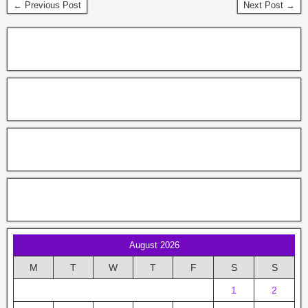
← Previous Post
Next Post →
August 2026
M
T
W
T
F
S
S
1
2