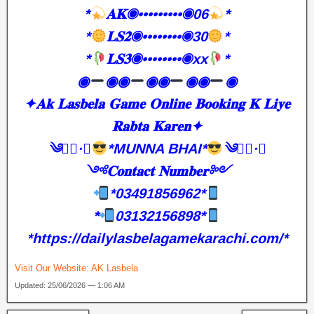
*
𝐀𝐊◉•••••••••◉06
*
*
𝐋𝐒𝟐◉••••••••◉30
*
*
𝐋𝐒𝟑◉••••••••◉xx
*
◉
◉◉
◉◉
◉◉
◉
✦𝐀𝐤 𝐋𝐚𝐬𝐛𝐞𝐥𝐚 𝐆𝐚𝐦𝐞 𝐎𝐧𝐥𝐢𝐧𝐞 𝐁𝐨𝐨𝐤𝐢𝐧𝐠 𝐊 𝐋𝐢𝐲𝐞
𝐑𝐚𝐛𝐭𝐚 𝐊𝐚𝐫𝐞𝐧✦
༄●⃝·★
*MUNNA BHAI*
༄●⃝·★
༺𝐂𝐨𝐧𝐭𝐚𝐜𝐭 𝐍𝐮𝐦𝐛𝐞𝐫༻
*03491856962*
*
03132156898*
*https://dailylasbelagamekarachi.com/*
Visit Our Website:
AK Lasbela
Updated: 25/06/2026 — 1:06 AM