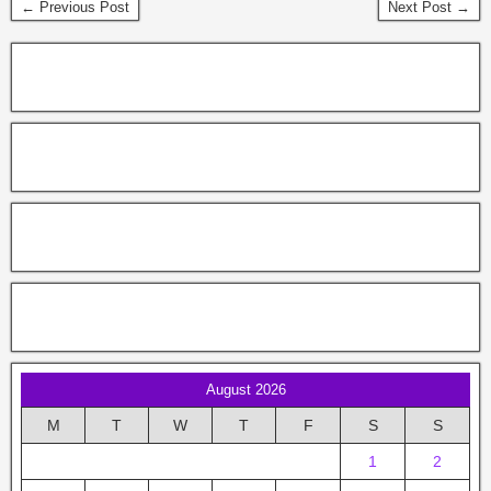
← Previous Post
Next Post →
August 2026
M
T
W
T
F
S
S
1
2