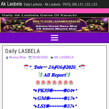
Ak Lasbela
Daily Lasbela - Ak Lasbela - PK55, GM, LS1, LS2, LS3
Daily LASBELA
Munna Bhai
25/06/2026
AK LASBELA
*_𝕯𝖆𝖙𝖊
24ᚌ06ᚌ𝟐𝟎𝟐6_*
𝐀𝐥𝐥 𝐑𝐞𝐩𝐨𝐫𝐭
*♥️𝐏𝐊𝟓𝟓◉••••••◉04♥️*
*♠️𝐆𝐌◉••••••••◉17♠️*
*♦️𝐋𝐒𝟏◉••••••••◉37♦️*