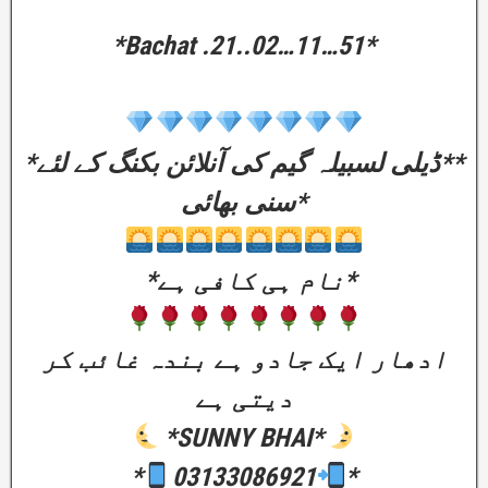
*Bachat .21..02…11…51*
*ڈیلی لسبیلہ گیم کی آنلائن بکنگ کے لئے**
سنی بھائی*
*نام ہی کافی ہے*
ادھار ایک جادو ہے بندہ غائب کر
دیتی ہے
*SUNNY BHAI*
*
03133086921
*