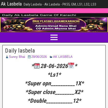
Ak Lasbela
Daily Lasbela - Ak Lasbela - PK55, GM, LS1, LS2, LS3
Daily lasbela
Sunny Bhai
29/06/2026
AK LASBELA
*
28-06-2026
*
*Ls1*
*Super opn__________1X*
*Super close________X2*
*Double___________12*