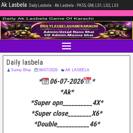
Ak Lasbela
Daily Lasbela - Ak Lasbela - PK55, GM, LS1, LS2, LS3
Daily lasbela
Sunny Bhai
06/07/2026
AK LASBELA
*
06-07-2026
*
*Ak*
*Super opn__________4X*
*Super close________X6*
*Double___________46*