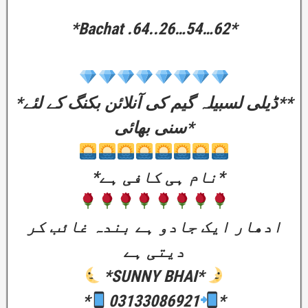
*Bachat .64..26…54…62*
*ڈیلی لسبیلہ گیم کی آنلائن بکنگ کے لئے**
سنی بھائی*
*نام ہی کافی ہے*
ادھار ایک جادو ہے بندہ غائب کر
دیتی ہے
*SUNNY BHAI*
*
03133086921
*