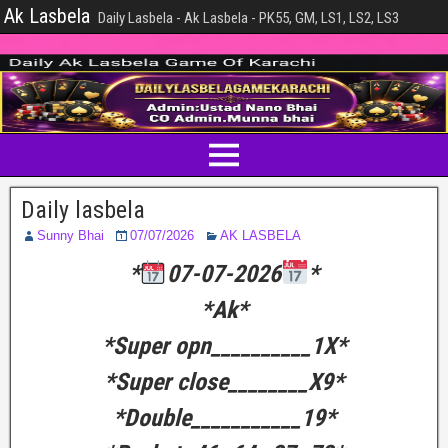
Ak Lasbela
Daily Lasbela - Ak Lasbela - PK55, GM, LS1, LS2, LS3
Daily lasbela
Sunny Bhai
07/07/2026
AK LASBELA
*
07-07-2026
*
*Ak*
*Super opn__________1X*
*Super close________X9*
*Double___________19*