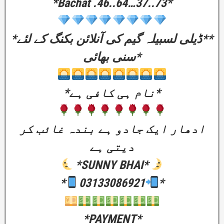
*Bachat .46..64…37..73*
*ڈیلی لسبیلہ گیم کی آنلائن بکنگ کے لئے**
سنی بھائی*
*نام ہی کافی ہے*
ادھار ایک جادو ہے بندہ غائب کر
دیتی ہے
*SUNNY BHAI*
*
03133086921
*
*PAYMENT*