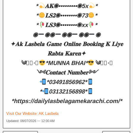
*
𝐀𝐊◉•••••••••◉5x
*
*
𝐋𝐒𝟐◉••••••••◉73
*
*
𝐋𝐒𝟑◉••••••••◉xx
*
◉
◉◉
◉◉
◉◉
◉
✦𝐀𝐤 𝐋𝐚𝐬𝐛𝐞𝐥𝐚 𝐆𝐚𝐦𝐞 𝐎𝐧𝐥𝐢𝐧𝐞 𝐁𝐨𝐨𝐤𝐢𝐧𝐠 𝐊 𝐋𝐢𝐲𝐞
𝐑𝐚𝐛𝐭𝐚 𝐊𝐚𝐫𝐞𝐧✦
༄●⃝·★
*MUNNA BHAI*
༄●⃝·★
༺𝐂𝐨𝐧𝐭𝐚𝐜𝐭 𝐍𝐮𝐦𝐛𝐞𝐫༻
*03491856962*
*
03132156898*
*https://dailylasbelagamekarachi.com/*
Visit Our Website:
AK Lasbela
Updated: 08/07/2026 — 12:00 AM