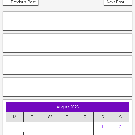
← Previous Post
Next Post →
August 2026
M
T
W
T
F
S
S
1
2