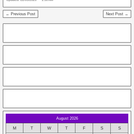
← Previous Post
Next Post →
August 2026
M
T
W
T
F
S
S