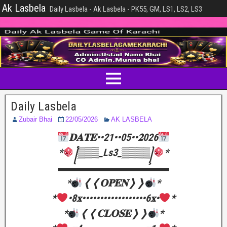
Ak Lasbela
Daily Lasbela - Ak Lasbela - PK55, GM, LS1, LS2, LS3
Daily Lasbela
Zubair Bhai
22/05/2026
AK LASBELA
𝐃𝐀𝐓𝐄••21••05••𝟐026
*
꧌▒▒▒_Ls3_▒▒▒▒꧍
*
▬▬▬▬▬▬▬▬▬▬▬
*
❬❬𝐎𝐏𝐄𝐍❭❭
*
*
•8𝐱••••••••••••••••••6𝐱•
*
*
❬❬𝐂𝐋𝐎𝐒𝐄❭❭
*