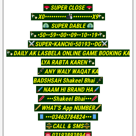
SUPER CLOSE
X0••••••••••
•••••••••X9
SUPER DABLE
•50••59••00••09••10••19•
SUPER•KANCHi•50193••DG
DAILY AK LASBELA ONLINE GAME BOOKING KA
LYA RABTA KAREN
ANY WALY WAQAT KA
BADSHSAH Shakeel Bhai
NAAM HI BRAND HA
•••Shakeel Bhai•••
WHAT’S App NUMBER
•••03463784824•••
CALL & SMS
03193893894