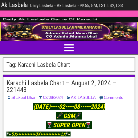
Ak Lasbela
Daily Lasbela - Ak Lasbela - PK55, GM, LS1, LS2, LS3
Tag:
Karachi Lasbela Chart
Karachi Lasbela Chart – August 2, 2024 –
221443
Shakeel Bhai
02/08/2024
AK LASBELA
Comments
(DATE)••••02••••08•••••2024)
GSM
SUPER OPEN
5X••••••••••••0X•••••••••••••1X