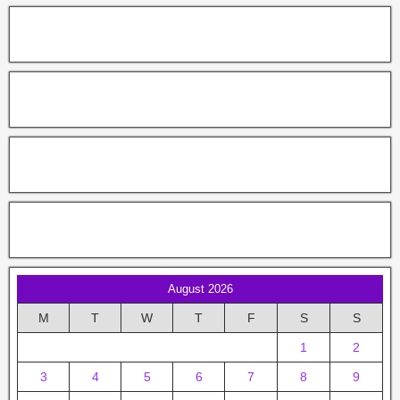
August 2026
M
T
W
T
F
S
S
1
2
3
4
5
6
7
8
9