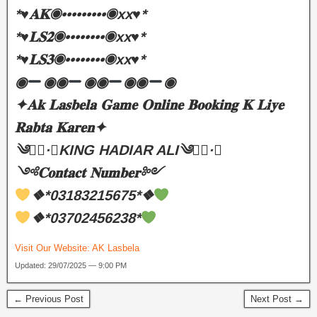
*♥️𝐀𝐊◉•••••••••◉xx♥️*
*♥️𝐋𝐒𝟐◉••••••••◉xx♥️*
*♥️𝐋𝐒𝟑◉••••••••◉xx♥️*
◉
◉◉
◉◉
◉◉
◉
✦𝐀𝐤 𝐋𝐚𝐬𝐛𝐞𝐥𝐚 𝐆𝐚𝐦𝐞 𝐎𝐧𝐥𝐢𝐧𝐞 𝐁𝐨𝐨𝐤𝐢𝐧𝐠 𝐊 𝐋𝐢𝐲𝐞
𝐑𝐚𝐛𝐭𝐚 𝐊𝐚𝐫𝐞𝐧✦
༄●⃝·★KING HADIAR ALI༄●⃝·★
༺𝐂𝐨𝐧𝐭𝐚𝐜𝐭 𝐍𝐮𝐦𝐛𝐞𝐫༻
❖*03183215675*❖
❖*03702456238*
Visit Our Website:
AK Lasbela
Updated: 29/07/2025 — 9:00 PM
← Previous Post
Next Post →