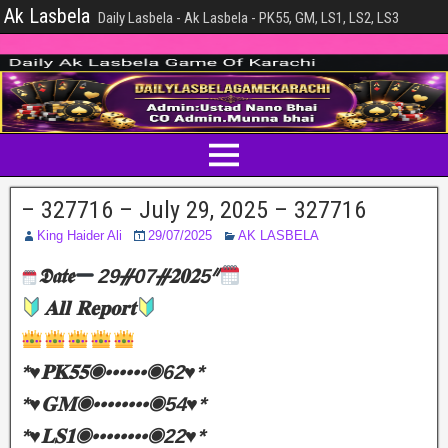
Ak Lasbela
Daily Lasbela - Ak Lasbela - PK55, GM, LS1, LS2, LS3
– 327716 – July 29, 2025 – 327716
King Haider Ali
29/07/2025
AK LASBELA
𝕯𝖆𝖙𝖊
29ᚌ07ᚌ𝟐𝟎𝟐5ᐥ
𝐀𝐥𝐥 𝐑𝐞𝐩𝐨𝐫𝐭
*♥️𝐏𝐊𝟓𝟓◉••••••◉62♥️*
*♥️𝐆𝐌◉••••••••◉54♥️*
*♥️𝐋𝐒𝟏◉••••••••◉22♥️*